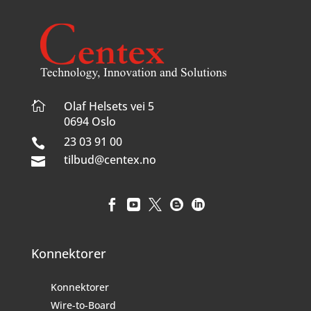

Olaf Helsets vei 5
0694 Oslo
23 03 91 00

tilbud@centex.no






Konnektorer
Konnektorer
Wire-to-Board