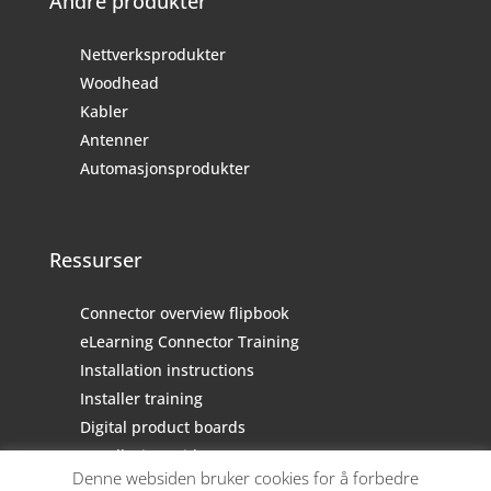
Andre produkter
Nettverksprodukter
Woodhead
Kabler
Antenner
Automasjonsprodukter
Ressurser
Connector overview flipbook
eLearning Connector Training
Installation instructions
Installer training
Digital product boards
Installasjonguide
Denne websiden bruker cookies for å forbedre
Råd for fiberrengjøring