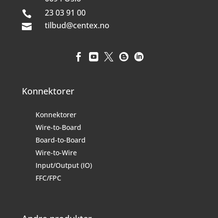
23 03 91 00

tilbud@centex.no






Konnektorer
Konnektorer
Wire-to-Board
Board-to-Board
Wire-to-Wire
Input/Output (IO)
FFC/FPC